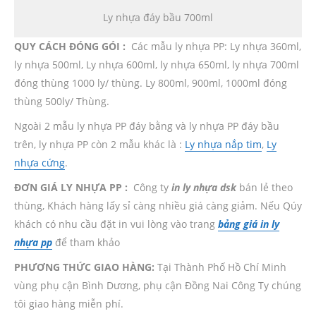
Ly nhựa đáy bầu 700ml
QUY CÁCH ĐÓNG GÓI :
Các mẫu ly nhựa PP: Ly nhựa 360ml,
ly nhựa 500ml, Ly nhựa 600ml, ly nhựa 650ml, ly nhựa 700ml
đóng thùng 1000 ly/ thùng. Ly 800ml, 900ml, 1000ml đóng
thùng 500ly/ Thùng.
Ngoài 2 mẫu ly nhựa PP đáy bằng và ly nhựa PP đáy bầu
trên, ly nhựa PP còn 2 mẫu khác là :
Ly nhựa nắp tim
,
Ly
nhựa cứng
.
ĐƠN GIÁ LY NHỰA PP :
Công ty
in ly nhựa dsk
bán lẻ theo
thùng, Khách hàng lấy sỉ càng nhiều giá càng giảm. Nếu Qúy
khách có nhu cầu đặt in vui lòng vào trang
bảng giá in ly
nhựa pp
để tham khảo
PHƯƠNG THỨC GIAO HÀNG:
Tại Thành Phố Hồ Chí Minh
vùng phụ cận Bình Dương, phụ cận Đồng Nai Công Ty chúng
tôi giao hàng miễn phí.