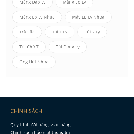
Màng Dập Ly
Màng Ép Ly
Màng Ép Ly Nhựa
Máy Ép Ly Nhựa
Trà Sữa
Túi 1 Ly
Túi 2 Ly
Túi Chữ T
Túi Đựng Ly
Ống Hút Nhựa
CHÍNH SÁCH
Quy trình đặt hàng, giao hàng
Chính sách bảo mật thông tin