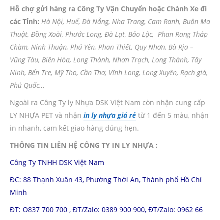
Hỗ chợ gửi hàng ra Công Ty Vận Chuyển hoặc Chành Xe đi
các Tỉnh:
Hà Nội, Huế, Đà Nẵng, Nha Trang, Cam Ranh, Buôn Ma
Thuật, Đồng Xoài, Phước Long, Đà Lạt, Bảo Lộc, Phan Rang Tháp
Chàm, Ninh Thuận, Phú Yên, Phan Thiết, Quy Nhơn, Bà Rịa –
Vũng Tàu, Biên Hòa, Long Thành, Nhơn Trạch, Long Thành, Tây
Ninh, Bến Tre, Mỹ Tho, Cần Thơ, Vĩnh Long, Long Xuyên, Rạch giá,
Phú Quốc…
Ngoài ra Công Ty ly Nhựa DSK Việt Nam còn nhận cung cấp
LY NHỰA PET và nhận
in ly nhựa giá rẻ
từ 1 đến 5 màu, nhận
in nhanh, cam kết giao hàng đúng hẹn.
THÔNG TIN LIÊN HỆ CÔNG TY IN LY NHỰA :
Công Ty TNHH DSK Việt Nam
ĐC: 88 Thạnh Xuân 43, Phường Thới An, Thành phố Hồ Chí
Minh
ĐT: O837 700 700 , ĐT/Zalo: 0389 900 900, ĐT/Zalo: 0962 66