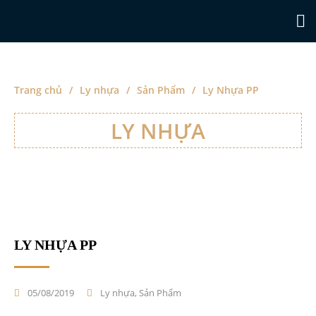
In Ly Nhựa DSK Việt Nam
Công ty in ly nhựa DSK Việt Nam
Trang chủ
/
Ly nhựa
/
Sản Phẩm
/
Ly Nhựa PP
LY NHỰA
Trang chủ
LY NHỰA PP
Giới thiệu
Ly nhựa
05/08/2019
Ly nhựa
,
Sản Phẩm
Ly Giấy