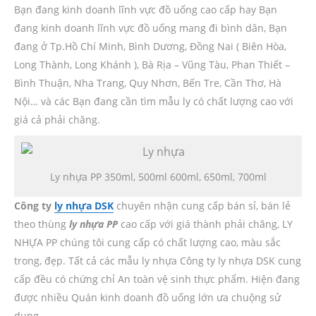
Bạn đang kinh doanh lĩnh vực đồ uống cao cấp hay Bạn
Sản Phẩm Khác
đang kinh doanh lĩnh vực đồ uống mang đi bình dân, Bạn
Bảng Giá
đang ở Tp.Hồ Chí Minh, Bình Dương, Đồng Nai ( Biên Hòa,
Long Thành, Long Khánh ), Bà Rịa – Vũng Tàu, Phan Thiết –
LIÊN HỆ
Bình Thuận, Nha Trang, Quy Nhơn, Bến Tre, Cần Thơ, Hà
Nội… và các Bạn đang cần tìm mẫu ly có chất lượng cao với
giá cả phải chăng.
Ly nhựa PP 350ml, 500ml 600ml, 650ml, 700ml
Công ty
l
y nhựa DSK
chuyên nhận cung cấp bán sỉ, bán lẻ
theo thùng
ly nhựa PP
cao cấp với giá thành phải chăng, LY
NHỰA PP chúng tôi cung cấp có chất lượng cao, màu sắc
trong, đẹp. Tất cả các mẫu ly nhựa Công ty ly nhựa DSK cung
cấp đều có chứng chỉ An toàn vệ sinh thực phẩm. Hiện đang
được nhiều Quán kinh doanh đồ uống lớn ưa chuộng sử
dụng.